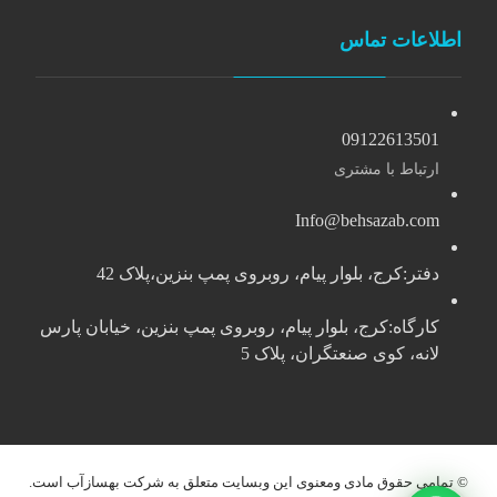
اطلاعات تماس
09122613501
ارتباط با مشتری
Info@behsazab.com
دفتر:کرج، بلوار پیام، روبروی پمپ بنزین،پلاک 42
کارگاه:کرج، بلوار پیام، روبروی پمپ بنزین، خیابان پارس
لانه، کوی صنعتگران، پلاک 5
© تمامی حقوق مادی ومعنوی این وبسایت متعلق به شرکت بهسازآب است.